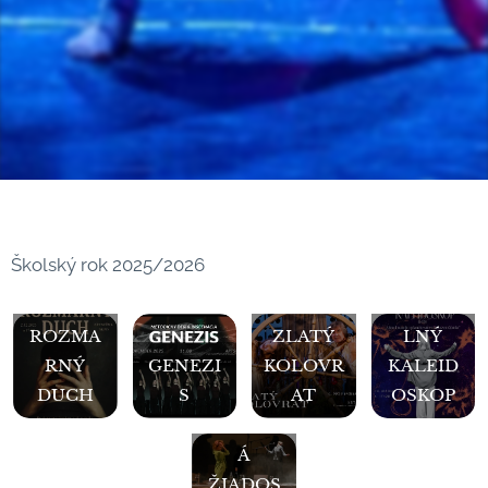
Školský rok 2025/2026
DIVADE
ROZMA
ZLATÝ
LNÝ
RNÝ
GENEZI
KOLOVR
KALEID
DUCH
S
AT
OSKOP
UNAVEN
Á
ŽIADOS