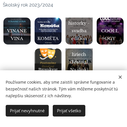
Školský rok 2023/2024
Divoké
historky -
VINANE
svadba
COOLL
VINA
KOMÉTA
edition
OGY
Pokuta za
hriech
(Festival
Byrokrat
Na skok)
Používame cookies, aby sme zaistili správne fungovanie a
Školský rok 2022/2023
bezpečnosť našich stránok. Tým vám môžeme poskytnúť tú
najlepšiu skúsenosť z ich návštevy.
BUĎTE
MELAN
Toto
DÁNSKE
SAMI
Prijať nevyhnutné
Prijať všetko
CHÓLIA
dieťa
DIEVČA
SEBOU