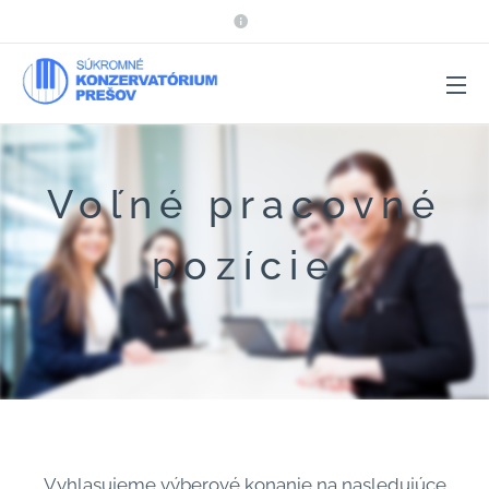
Voľné pracovné
pozície
Vyhlasujeme výberové konanie na nasledujúce