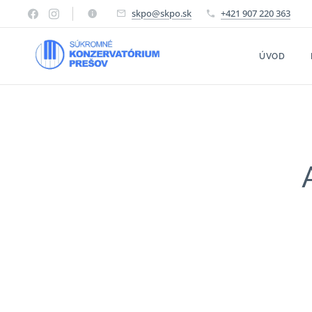
skpo@skpo.sk
+421 907 220 363
ÚVOD