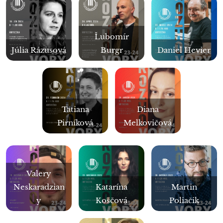
Ľubomír
Júlia Rázusová
Burgr
Daniel Hevier
Tatiana
Diana
Pirníková
Melkovičová
Valery
Neskaradzian
Katarína
Martin
y
Koščová
Poliačik