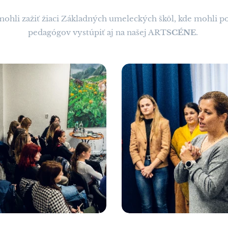
mohli zažiť žiaci Základných umeleckých škôl, kde mohli p
pedagógov vystúpiť aj na našej ART
SCÉNE
.