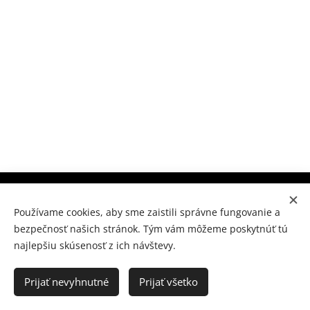
Súkromné konzervatórium Prešov, M.Benku 7, Prešov 080
01
Používame cookies, aby sme zaistili správne fungovanie a
bezpečnosť našich stránok. Tým vám môžeme poskytnúť tú
www.skpo.sk
Cookies
najlepšiu skúsenosť z ich návštevy.
Jazyky
Slovenčina
Українська
Prijať nevyhnutné
Prijať všetko