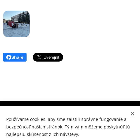
Share
Súkromné konzervatórium Prešov, M.Benku 7, Prešov 080
01
Používame cookies, aby sme zaistili správne fungovanie a
bezpečnosť našich stránok. Tým vám môžeme poskytnúť tú
www.skpo.sk
Cookies
najlepšiu skúsenosť z ich návštevy.