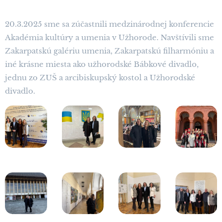
20.3.2025 sme sa zúčastnili medzinárodnej konferencie
Akadémia kultúry a umenia v Užhorode. Navštívili sme
Zakarpatskú galériu umenia, Zakarpatskú filharmóniu a
iné krásne miesta ako užhorodské Bábkové divadlo,
jednu zo ZUŠ a arcibiskupský kostol a Užhorodské
divadlo.