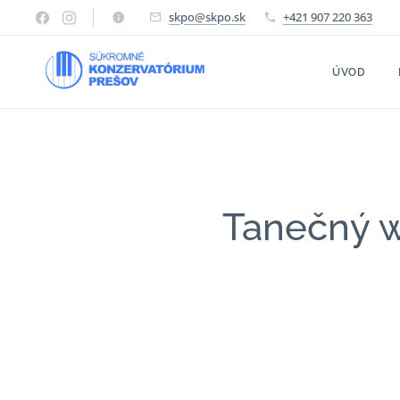
skpo@skpo.sk
+421 907 220 363
ÚVOD
Tanečný w