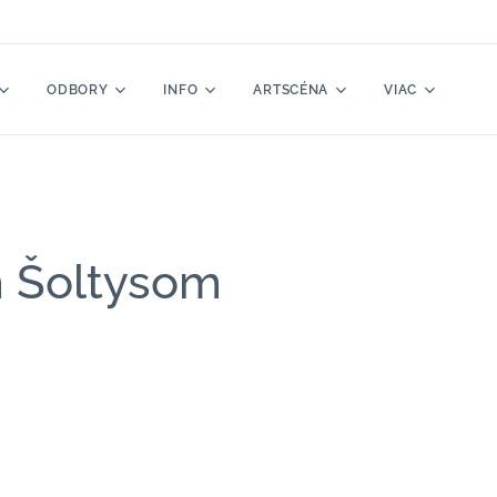
ODBORY
INFO
ARTSCÉNA
VIAC
m Šoltysom