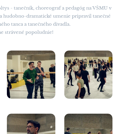
Šoltys - tanečník, choreograf a pedagóg na VŠMU v
c a hudobno-dramatické umenie pripravil tanečné
ého tanca a tanečného divadla.
e strávené popoludnie!