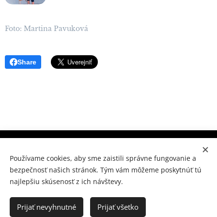
Foto: Martina Pavuková
Share
Súkromné konzervatórium Prešov, M.Benku 7, Prešov 080
01
Používame cookies, aby sme zaistili správne fungovanie a
bezpečnosť našich stránok. Tým vám môžeme poskytnúť tú
www.skpo.sk
Cookies
najlepšiu skúsenosť z ich návštevy.
Jazyky
Slovenčina
Українська
Prijať nevyhnutné
Prijať všetko