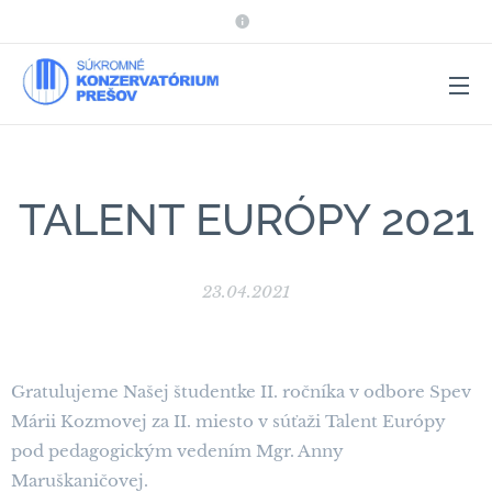
TALENT EURÓPY 2021
23.04.2021
Gratulujeme Našej študentke II. ročníka v odbore Spev
Márii Kozmovej za II. miesto v súťaži Talent Európy
pod pedagogickým vedením Mgr. Anny
Maruškaničovej.