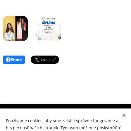
Share
Súkromné konzervatórium Prešov, M.Benku 7, Prešov 080
01
Používame cookies, aby sme zaistili správne fungovanie a
bezpečnosť našich stránok. Tým vám môžeme poskytnúť tú
www.skpo.sk
Cookies