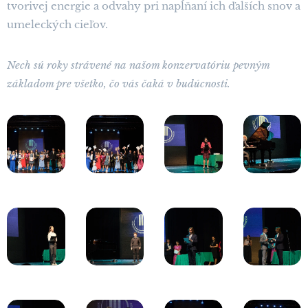
tvorivej energie a odvahy pri napĺňaní ich ďalších snov a
umeleckých cieľov. ❤️🎓✨
Nech sú roky strávené na našom konzervatóriu pevným
základom pre všetko, čo vás čaká v budúcnosti.