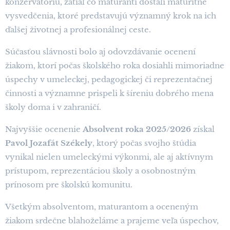
konzervatóriu, zatiaľ čo maturanti dostali maturitné
vysvedčenia, ktoré predstavujú významný krok na ich
ďalšej životnej a profesionálnej ceste.
Súčasťou slávnosti bolo aj odovzdávanie ocenení
žiakom, ktorí počas školského roka dosiahli mimoriadne
úspechy v umeleckej, pedagogickej či reprezentačnej
činnosti a významne prispeli k šíreniu dobrého mena
školy doma i v zahraničí.
Najvyššie ocenenie
Absolvent roka 2025/2026
získal
Pavol Jozafát Székely
, ktorý počas svojho štúdia
vynikal nielen umeleckými výkonmi, ale aj aktívnym
prístupom, reprezentáciou školy a osobnostným
prínosom pre školskú komunitu.
Všetkým absolventom, maturantom a oceneným
žiakom srdečne blahoželáme a prajeme veľa úspechov,