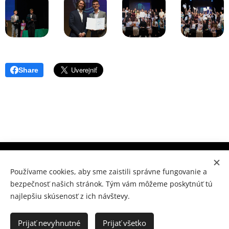
Share
Súkromné konzervatórium Prešov, M.Benku 7, Prešov 080
01
Používame cookies, aby sme zaistili správne fungovanie a
bezpečnosť našich stránok. Tým vám môžeme poskytnúť tú
www.skpo.sk
Cookies
najlepšiu skúsenosť z ich návštevy.
Jazyky
Slovenčina
Українська
Prijať nevyhnutné
Prijať všetko