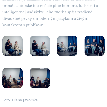
prináša autorské inscenácie plné humoru, ľudskosti a
inteligentnej nadsázky. Jeho tvorba spája tradičné
divadelné prvky s moderným jazykom a živým
kontaktom s publikom.
Foto: Diana Javorská