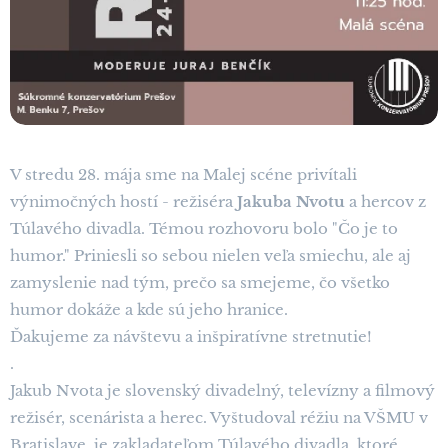
V stredu 28. mája sme na Malej scéne privítali
výnimočných hostí - režiséra
Jakuba Nvotu
a hercov z
Túlavého divadla. Témou rozhovoru bolo "Čo je to
humor." Priniesli so sebou nielen veľa smiechu, ale aj
zamyslenie nad tým, prečo sa smejeme, čo všetko
humor dokáže a kde sú jeho hranice.
Ďakujeme za návštevu a inšpiratívne stretnutie!
.
Jakub Nvota je slovenský divadelný, televízny a filmový
režisér, scenárista a herec. Vyštudoval réžiu na VŠMU v
Bratislave, je zakladateľom Túlavého divadla, ktoré