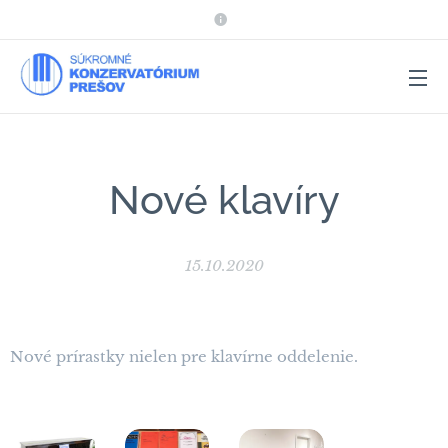
Nové klavíry
15.10.2020
Nové prírastky nielen pre klavírne oddelenie. 🎹🎹🎹📕
📗📘📙