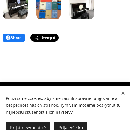
Share
Súkromné konzervatórium Prešov, M.Benku 7, Prešov 080
01
Používame cookies, aby sme zaistili správne fungovanie a
bezpečnosť našich stránok. Tým vám môžeme poskytnúť tú
www.skpo.sk
Cookies
najlepšiu skúsenosť z ich návštevy.
Jazyky
Slovenčina
Українська
Prijať nevyhnutné
Prijať všetko