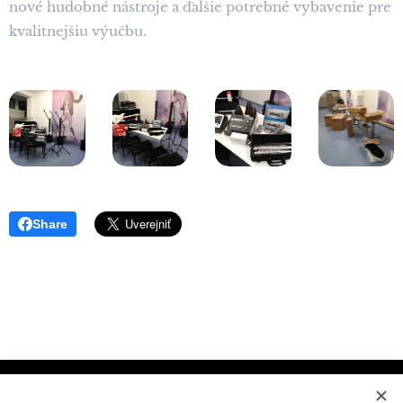
nové hudobné nástroje a ďalšie potrebné vybavenie pre
kvalitnejšiu výučbu.
Share
Súkromné konzervatórium Prešov, M.Benku 7, Prešov 080