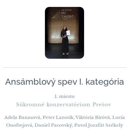
Ansámblový spev I. kategória
1. miesto
Súkromné konzervatórium Prešov
Adela Banasová, Peter Lazorík, Viktória Biróvá, Lucia
Onofrejová, Daniel Pacovský, Pavol Jozafát Székely