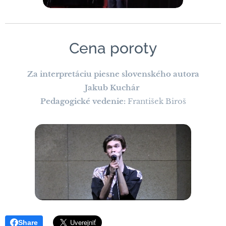
Cena poroty
Za interpretáciu piesne slovenského autora
Jakub Kuchár
Pedagogické vedenie:
František Biroš
Share