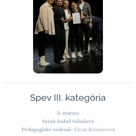
Spev III. kategória
3. miesto
Sarah Isabel Sabolová
Pedagogické vedenie
: Elena Kušnierová