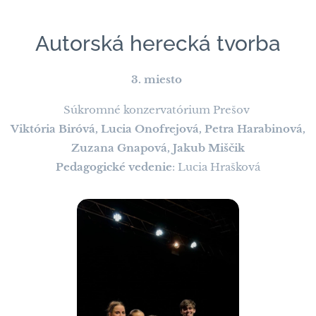
Autorská herecká tvorba
3. miesto
Súkromné konzervatórium Prešov
Viktória Biróvá, Lucia Onofrejová, Petra Harabinová,
Zuzana Gnapová, Jakub Miščik
Pedagogické vedenie
: Lucia Hrašková