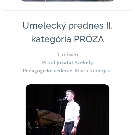
Umelecký prednes II.
kategória PRÓZA
1. miesto
Pavol Jozafát Székely
Pedagogické vedenie
: Mária Kuderjavá