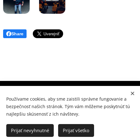
Share
Súkromné konzervatórium Prešov, M.Benku 7, Prešov 080
01
Používame cookies, aby sme zaistili správne fungovanie a
bezpečnosť našich stránok. Tým vám môžeme poskytnúť tú
www.skpo.sk
Cookies
najlepšiu skúsenosť z ich návštevy.
Jazyky
Slovenčina
Українська
Prijať nevyhnutné
Prijať všetko