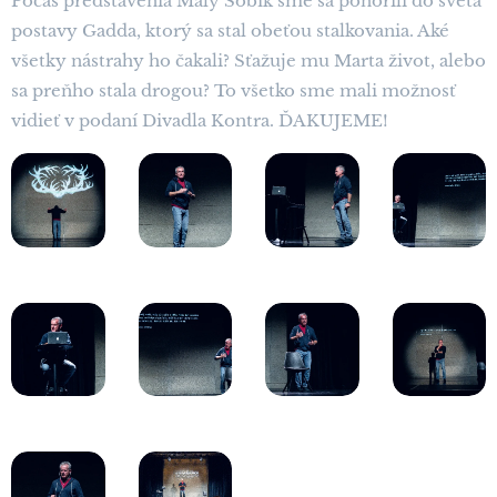
Počas predstavenia Malý Sobík sme sa ponorili do sveta
postavy Gadda, ktorý sa stal obeťou stalkovania. Aké
všetky nástrahy ho čakali? Sťažuje mu Marta život, alebo
sa preňho stala drogou? To všetko sme mali možnosť
vidieť v podaní Divadla Kontra. ĎAKUJEME!