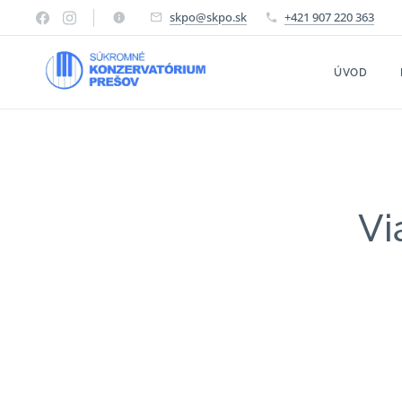
skpo@skpo.sk
+421 907 220 363
ÚVOD
Vi