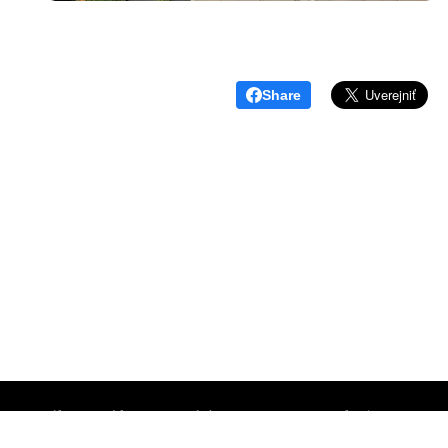
Share
Súkromné konzervatórium Prešov, M.Benku 7, Prešov 0
www.skpo.sk
Cookies