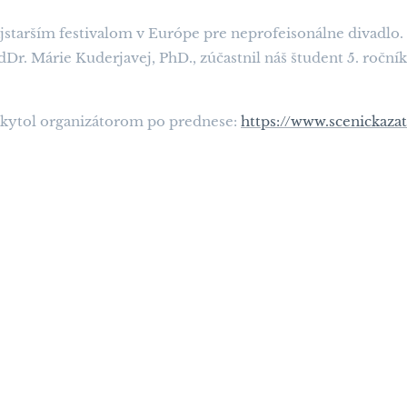
najstarším festivalom v Európe pre neprofeisonálne divadlo.
r. Márie Kuderjavej, PhD., zúčastnil náš študent 5. roč
skytol organizátorom po prednese:
https://www.scenickaz