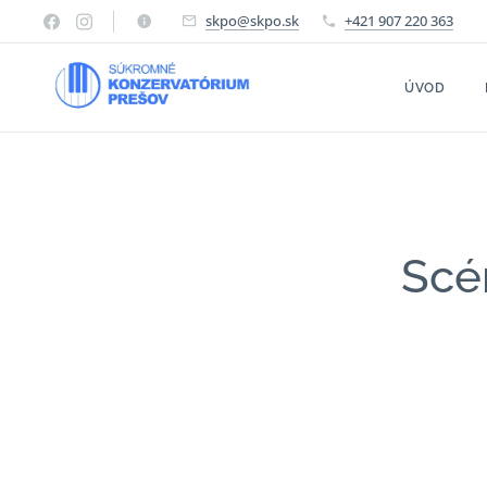
skpo@skpo.sk
+421 907 220 363
ÚVOD
Scé