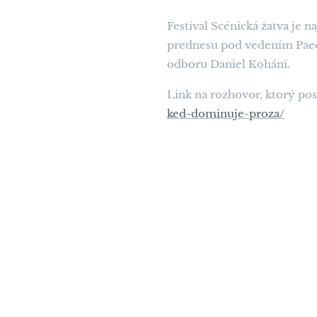
Festival Scénická žatva je 
prednesu pod vedením PaedD
odboru Daniel Koháni.
Link na rozhovor, ktorý po
ked-dominuje-proza/