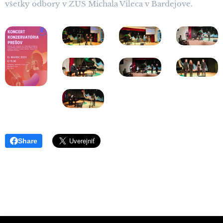
všetky odbory v ZUŠ Michala Vileca v Bardejove.
Share