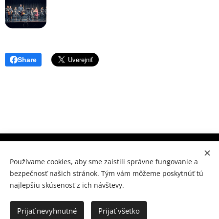
Share
Súkromné konzervatórium Prešov, M.Benku 7, Prešov 080
01
Používame cookies, aby sme zaistili správne fungovanie a
bezpečnosť našich stránok. Tým vám môžeme poskytnúť tú
www.skpo.sk
Cookies
najlepšiu skúsenosť z ich návštevy.
Jazyky
Slovenčina
Українська
Prijať nevyhnutné
Prijať všetko