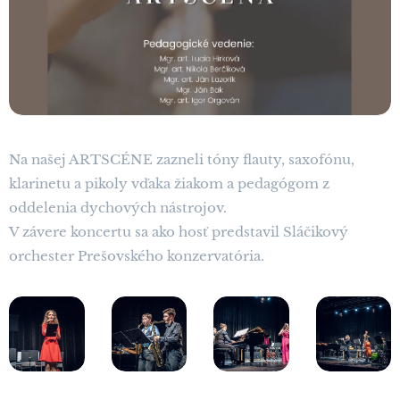
Na našej ARTSCÉNE zazneli tóny flauty, saxofónu,
klarinetu a pikoly vďaka žiakom a pedagógom z
oddelenia dychových nástrojov.
V závere koncertu sa ako hosť predstavil Sláčikový
orchester Prešovského konzervatória.