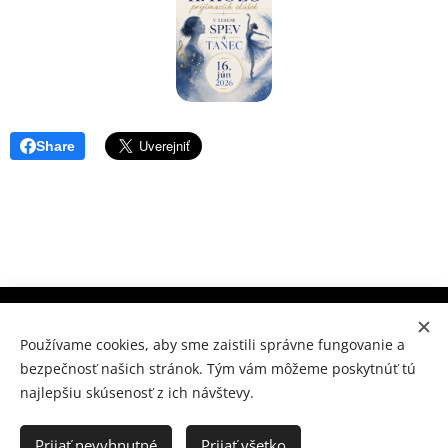
Share
Súkromné konzervatórium Prešov, M.Benku 7, Prešov 080
01
Používame cookies, aby sme zaistili správne fungovanie a
bezpečnosť našich stránok. Tým vám môžeme poskytnúť tú
www.skpo.sk
Cookies
najlepšiu skúsenosť z ich návštevy.
Jazyky
Slovenčina
Українська
Prijať nevyhnutné
Prijať všetko