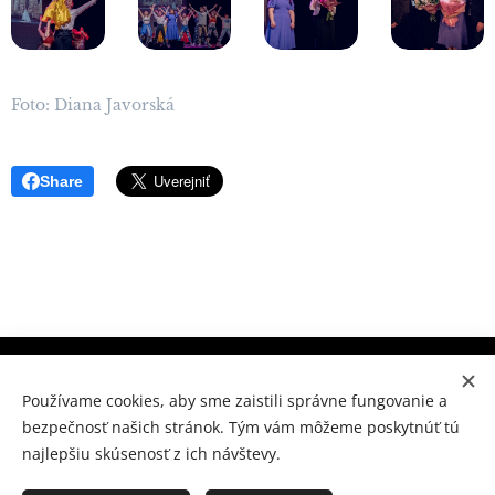
Foto: Diana Javorská
Share
Súkromné konzervatórium Prešov, M.Benku 7, Prešov 080
01
Používame cookies, aby sme zaistili správne fungovanie a
bezpečnosť našich stránok. Tým vám môžeme poskytnúť tú
www.skpo.sk
Cookies
najlepšiu skúsenosť z ich návštevy.
Jazyky