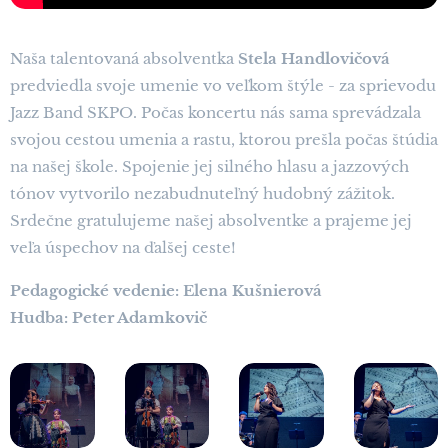
Naša talentovaná absolventka
Stela Handlovičová
predviedla svoje umenie vo veľkom štýle - za sprievodu
Jazz Band SKPO. Počas koncertu nás sama sprevádzala
svojou cestou umenia a rastu, ktorou prešla počas štúdia
na našej škole. Spojenie jej silného hlasu a jazzových
tónov vytvorilo nezabudnuteľný hudobný zážitok.
Srdečne gratulujeme našej absolventke a prajeme jej
veľa úspechov na ďalšej ceste!
Pedagogické vedenie: Elena Kušnierová
Hudba: Peter Adamkovič