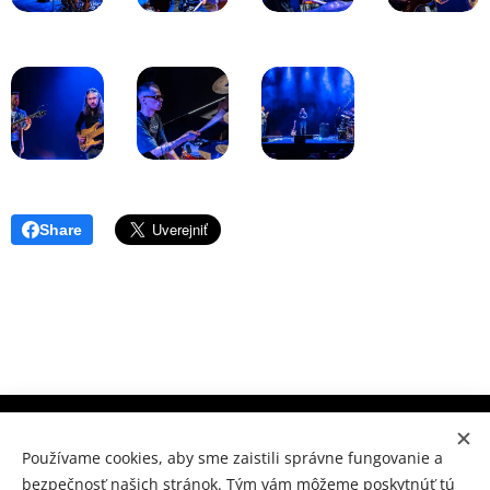
Share
Súkromné konzervatórium Prešov, M.Benku 7, Prešov 080
01
Používame cookies, aby sme zaistili správne fungovanie a
bezpečnosť našich stránok. Tým vám môžeme poskytnúť tú
www.skpo.sk
Cookies