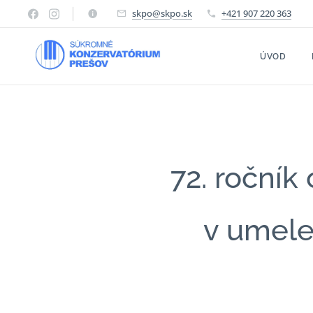
skpo@skpo.sk
+421 907 220 363
ÚVOD
72. ročník
v umele