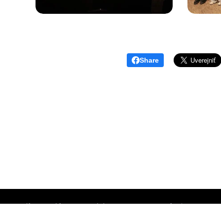
Share
Súkromné konzervatórium Prešov, M.Benku 7, Prešov 0
www.skpo.sk
Cookies