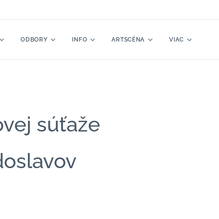
ODBORY
INFO
ARTSCÉNA
VIAC
ovej súťaže
doslavov