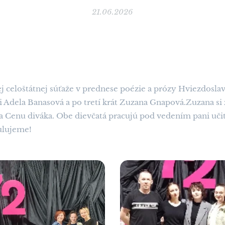
21.06.2026
j celoštátnej súťaže v prednese poézie a prózy Hviezdoslav
i Adela Banasová a po tretí krát Zuzana Gnapová.Zuzana si z
a Cenu diváka. Obe dievčatá pracujú pod vedením pani uči
tulujeme!