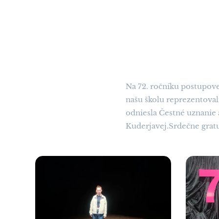
Na 72. ročníku postupove
našu školu reprezentoval
odniesla Čestné uznanie 
Kuderjavej.Srdečne gra