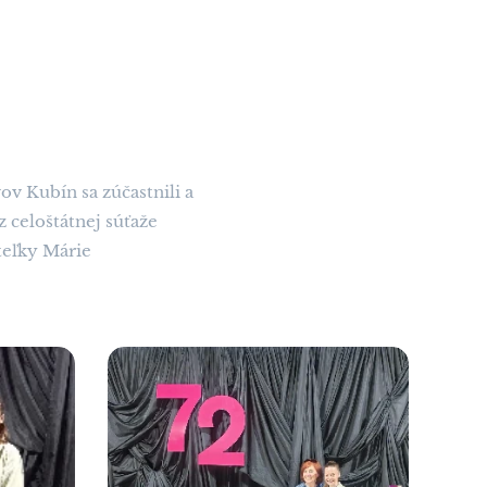
ov Kubín sa zúčastnili a
 celoštátnej súťaže
teľky Márie