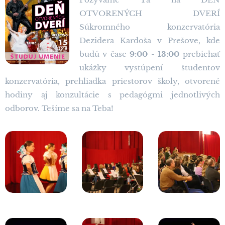
OTVORENÝCH DVERÍ
Súkromného konzervatória
Dezidera Kardoša v Prešove, kde
budú v čase
9:00 - 13:00
prebiehať
ukážky vystúpení študentov
konzervatória, prehliadka priestorov školy, otvorené
hodiny aj konzultácie s pedagógmi jednotlivých
odborov. Tešíme sa na Teba!