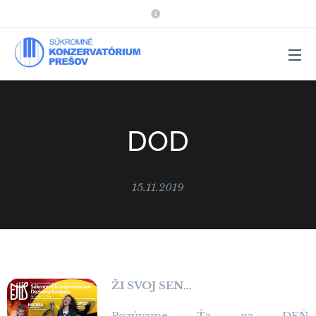
DOD
15.11.2019
ŽI SVOJ SEN...
Pozývame Ťa na DEŇ